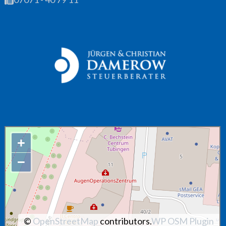
+
−
©
OpenStreetMap
contributors.
WP OSM Plugin