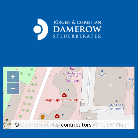
+
−
©
OpenStreetMap
contributors.
WP OSM Plugin