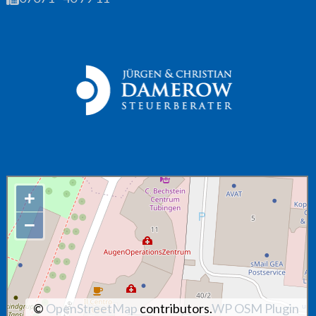
+
−
©
OpenStreetMap
contributors.
WP OSM Plugin