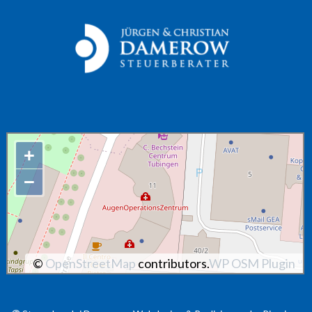
+
−
©
OpenStreetMap
contributors.
WP OSM Plugin